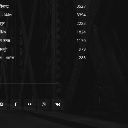
्तीसगढ़
3527
श - विदेश
3394
यपुर
2223
योतिष
1824
ल जगत
1170
ासमुंद
979
ख - आलेख
283