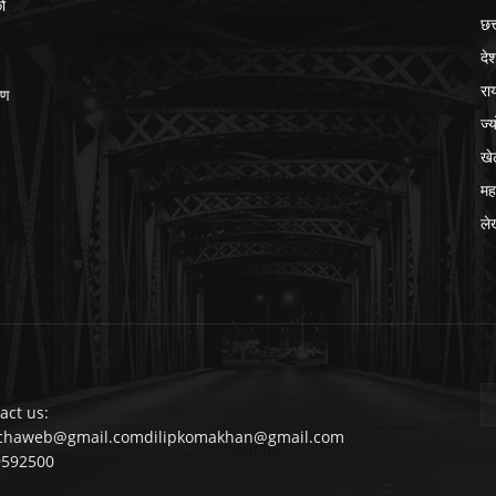
ों
छत
दे
रा
ीण
ज्
खे
मह
ले
act us:
chaweb@gmail.comdilipkomakhan@gmail.com
9592500