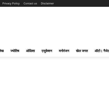
Privacy Policy
Contact us
Disclaimer
लेख
ज्योतिष
ओडिशा
एजुकेशन
मनोरंजन
खेल जगत
ऑटो। गैजे