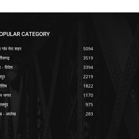
OPULAR CATEGORY
ा गांव मेरा शहर
5094
्तीसगढ़
3519
श - विदेश
3394
यपुर
2219
योतिष
1822
ल जगत
1170
ासमुंद
975
ख - आलेख
283