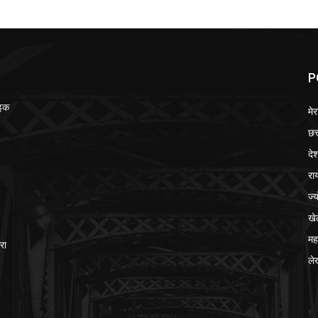
P
ाइक
मेर
छत
दे
रा
ज्
खे
मह
रा
ले