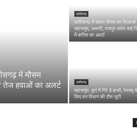
छत्तीसगढ़
छत्तीसगढ़ में बदला मौसम का मिजाज!
महासमुंद, धमतरी, रायपुर समेत कई ज
में बारिश का अलर्ट
गढ़ में मौसम
र तेज हवाओं का अलर्ट
छत्तीसगढ़
महासमुंद: कुएं में गिरे 3 हाथी, रेस्क्यू क
लिए वन विभाग की टीम जुटी