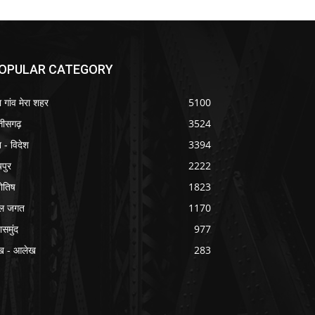
OPULAR CATEGORY
ा गांव मेरा शहर
5100
्तीसगढ़
3524
श - विदेश
3394
यपुर
2222
योतिष
1823
ल जगत
1170
ासमुंद
977
ख - आलेख
283