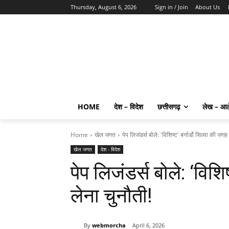
Thursday, August 6, 2026
Sign in / Join
About Us
HOME
देश – विदेश
छत्तीसगढ़
लेख – आ
Home
खेल जगत
पेप लिजंडर्स बोले: 'विशिष्ट' बर्नार्डो सिल्वा की जगह
खेल जगत
देश - विदेश
पेप लिजंडर्स बोले: ‘विशिष
लेना चुनौती!
By
webmorcha
April 6, 2026