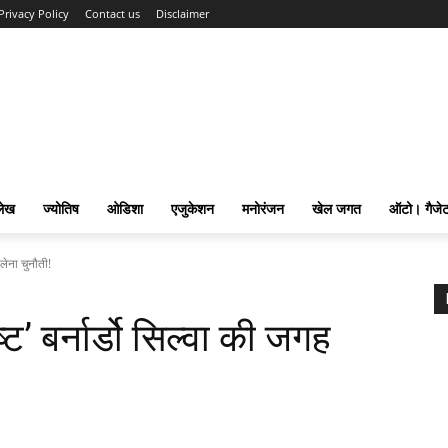
Privacy Policy
Contact us
Disclaimer
लेख
ज्योतिष
ओडिशा
एजुकेशन
मनोरंजन
खेल जगत
ऑटो। गैजे
 लेना चुनौती!
्ट’ बर्नार्डो सिल्वा की जगह