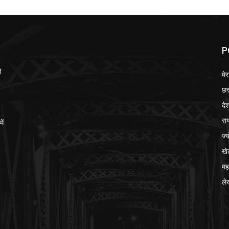
P
ी
मेर
छत
दे
रा
ें
ज्
खे
मह
ले