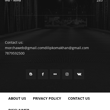
लेख - आलेख
283
Contact us:
morchaweb@gmail.comdilipkomakhan@gmail.com
7879592500
ABOUT US
PRIVACY POLICY
CONTACT US