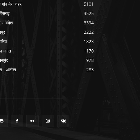
ा गांव मेरा शहर
5101
्तीसगढ़
3525
श - विदेश
3394
यपुर
2222
योतिष
1823
ल जगत
1170
ासमुंद
978
ख - आलेख
283