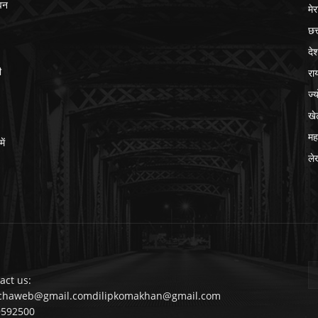
ेवन
मेर
छत
दे
रा
ी
ज्
खे
मह
ें
ले
act us:
chaweb@gmail.comdilipkomakhan@gmail.com
9592500