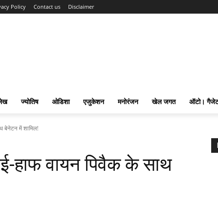
vacy Policy
Contact us
Disclaimer
लेख
ज्योतिष
ओडिशा
एजुकेशन
मनोरंजन
खेल जगत
ऑटो। गैजे
थ बेनेटन में शामिल!
फ्लाई-हाफ वायन पिवैक के साथ