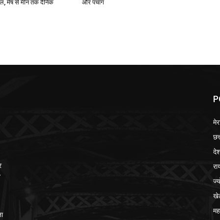
 मेष से मीन तक दैनिक
और पंचांग
P
मेर
छत
दे
रा
र
-
ज्
खे
मह
जा