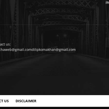
ले
act us:
chaweb@gmail.comdilipkomakhan@gmail.com
CT US
DISCLAIMER