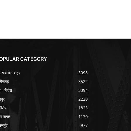
OPULAR CATEGORY
ा गांव मेरा शहर
5098
्तीसगढ़
3522
श - विदेश
3394
यपुर
2220
योतिष
1823
ल जगत
1170
ासमुंद
977