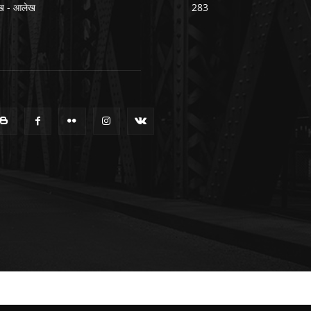
ख - आलेख
283