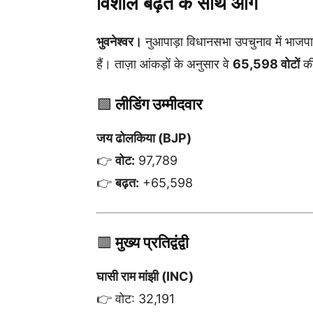
विशाल बढ़त के साथ आगे
भुवनेश्वर।
नुआपाड़ा विधानसभा उपचुनाव में भाजपा
हैं। ताज़ा आंकड़ों के अनुसार वे
65,598 वोटों
की
🟩
लीडिंग उम्मीदवार
जय ढोलकिया (BJP)
👉
वोट:
97,789
👉
बढ़त:
+65,598
🟥
मुख्य प्रतिद्वंद्वी
घासी राम मांझी (INC)
👉 वोट: 32,191