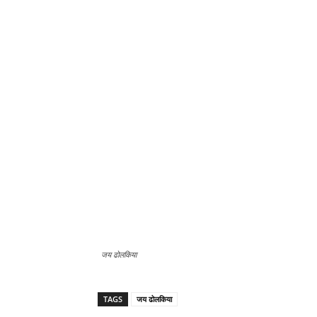
जय ढोलकिया
TAGS
जय ढोलकिया