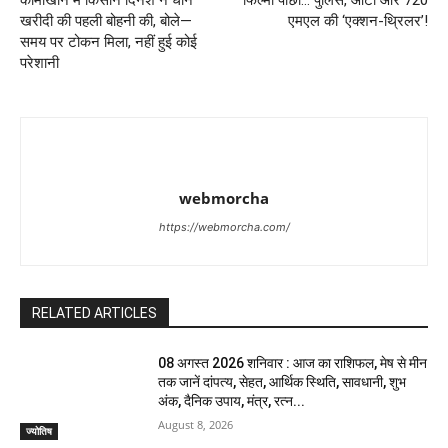
कोमाखान में किसान दिनेश ने धान
फिल्मी पीछा… पुलिस, ऑटो और 720
खरीदी की पहली बोहनी की, बोले—
एमएल की ‘एक्शन-थ्रिलर’!
समय पर टोकन मिला, नहीं हुई कोई
परेशानी
webmorcha
https://webmorcha.com/
RELATED ARTICLES
08 अगस्त 2026 शनिवार : आज का राशिफल, मेष से मीन
तक जानें दांपत्य, सेहत, आर्थिक स्थिति, सावधानी, शुभ
अंक, दैनिक उपाय, मंत्र, रत्न...
August 8, 2026
ज्योतिष