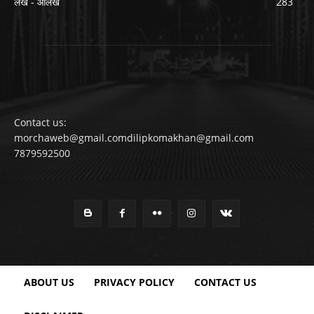
लेख - आलेख
283
Contact us:
morchaweb@gmail.comdilipkomakhan@gmail.com
7879592500
ABOUT US
PRIVACY POLICY
CONTACT US