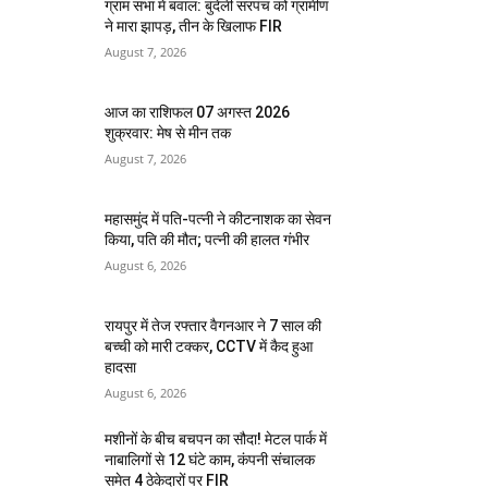
ग्राम सभा में बवाल: बुंदेली सरपंच को ग्रामीण
ने मारा झापड़, तीन के खिलाफ FIR
August 7, 2026
आज का राशिफल 07 अगस्त 2026
शुक्रवार: मेष से मीन तक
August 7, 2026
महासमुंद में पति-पत्नी ने कीटनाशक का सेवन
किया, पति की मौत; पत्नी की हालत गंभीर
August 6, 2026
रायपुर में तेज रफ्तार वैगनआर ने 7 साल की
बच्ची को मारी टक्कर, CCTV में कैद हुआ
हादसा
August 6, 2026
मशीनों के बीच बचपन का सौदा! मेटल पार्क में
नाबालिगों से 12 घंटे काम, कंपनी संचालक
समेत 4 ठेकेदारों पर FIR