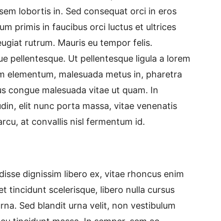
r sem lobortis in. Sed consequat orci in eros
m primis in faucibus orci luctus et ultrices
ugiat rutrum. Mauris eu tempor felis.
ue pellentesque. Ut pellentesque ligula a lorem
im elementum, malesuada metus in, pharetra
rus congue malesuada vitae ut quam. In
din, elit nunc porta massa, vitae venenatis
arcu, at convallis nisl fermentum id.
isse dignissim libero ex, vitae rhoncus enim
 tincidunt scelerisque, libero nulla cursus
rna. Sed blandit urna velit, non vestibulum