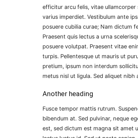
efficitur arcu felis, vitae ullamcorpe
varius imperdiet. Vestibulum ante ipsu
posuere cubilia curae; Nam dictum fe
Praesent quis lectus a urna scelerisq
posuere volutpat. Praesent vitae en
turpis. Pellentesque ut mauris ut pu
pretium, ipsum non interdum sollicitu
metus nisl ut ligula. Sed aliquet nibh 
Another heading
Fusce tempor mattis rutrum. Suspend
bibendum at. Sed pulvinar, neque eget
est, sed dictum est magna sit amet u