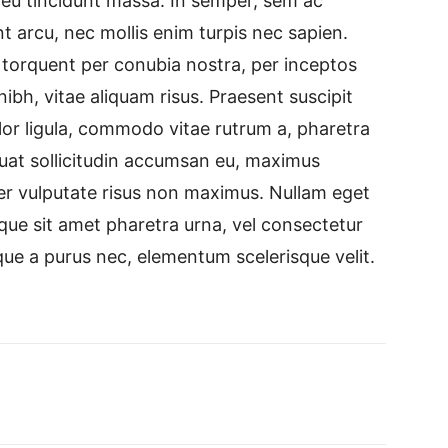
, eu tincidunt massa. In semper, sem ac
nt arcu, nec mollis enim turpis nec sapien.
a torquent per conubia nostra, per inceptos
ibh, vitae aliquam risus. Praesent suscipit
olor ligula, commodo vitae rutrum a, pharetra
uat sollicitudin accumsan eu, maximus
r vulputate risus non maximus. Nullam eget
esque sit amet pharetra urna, vel consectetur
que a purus nec, elementum scelerisque velit.