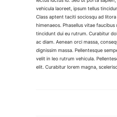
lectus luctus id. Sed ut porta sapien
vehicula laoreet, ipsum tellus tincidu
Class aptent taciti sociosqu ad litor
himenaeos. Phasellus vitae faucibus n
tincidunt dui eu rutrum. Curabitur d
ac diam. Aenean orci massa, conseq
dignissim massa. Pellentesque sempe
velit in leo rutrum vehicula. Pellent
elit. Curabitur lorem magna, sceleris
Share