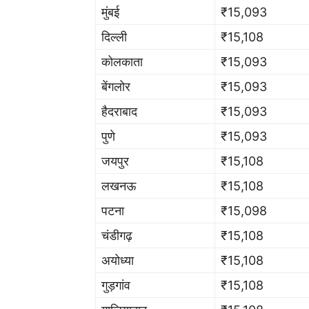
मुंबई
₹15,093
दिल्ली
₹15,108
कोलकाता
₹15,093
बेंगलोर
₹15,093
हैदराबाद
₹15,093
पुणे
₹15,093
जयपुर
₹15,108
लखनऊ
₹15,108
पटना
₹15,098
चंडीगढ़
₹15,108
अयोध्या
₹15,108
गुड़गांव
₹15,108