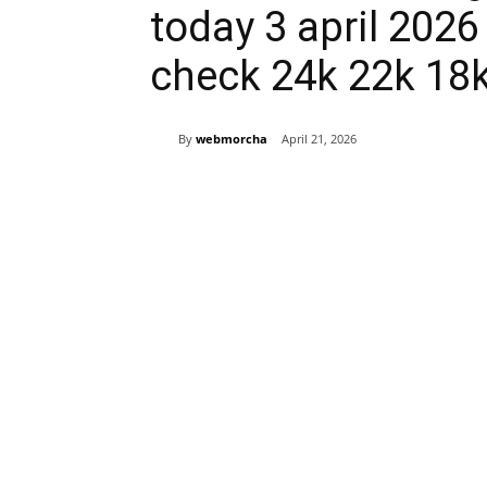
today 3 april 202
check 24k 22k 18k 
By
webmorcha
April 21, 2026
Share