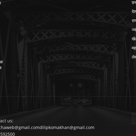
छत
श
दे
रा
ज्
खे
मह
ले
िक
ेष
act us:
chaweb@gmail.comdilipkomakhan@gmail.com
9592500