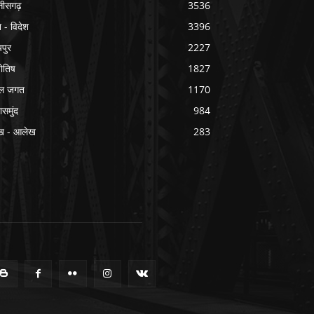
्तीसगढ़
3536
श - विदेश
3396
यपुर
2227
योतिष
1827
ल जगत
1170
ासमुंद
984
ख - आलेख
283