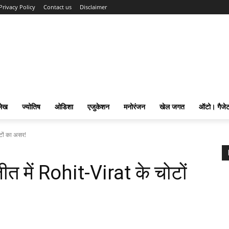
Privacy Policy
Contact us
Disclaimer
लेख
ज्योतिष
ओडिशा
एजुकेशन
मनोरंजन
खेल जगत
ऑटो। गैजे
टों का असर!
 में Rohit-Virat के चोटों