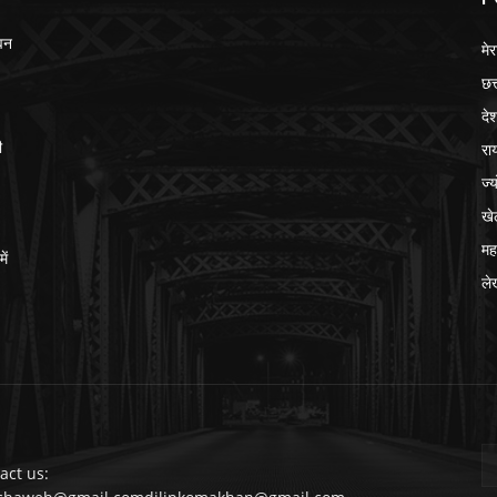
ेवन
मेर
छत
दे
रा
ी
ज्
खे
मह
ें
ले
act us: