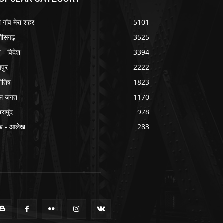
ा गांव मेरा शहर
5101
्तीसगढ़
3525
श - विदेश
3394
यपुर
2222
योतिष
1823
ल जगत
1170
ासमुंद
978
ख - आलेख
283