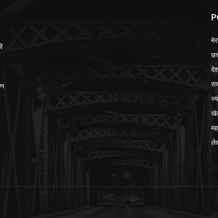
P
मेर
ों
छत
दे
रा
ीण
ज्
खे
मह
ले