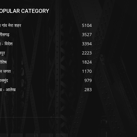
OPULAR CATEGORY
ा गांव मेरा शहर
5104
्तीसगढ़
3527
श - विदेश
3394
यपुर
2223
योतिष
1824
ल जगत
1170
ासमुंद
979
ख - आलेख
283