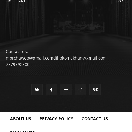
लेख - आलेख
283
Contact us:
morchaweb@gmail.comdilipkomakhan@gmail.com
7879592500
ABOUT US
PRIVACY POLICY
CONTACT US