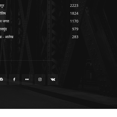
यपुर
2223
योतिष
1824
ल जगत
1170
ासमुंद
979
ख - आलेख
283