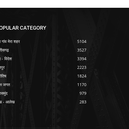
OPULAR CATEGORY
ा गांव मेरा शहर
5104
्तीसगढ़
3527
श - विदेश
3394
यपुर
2223
योतिष
1824
ल जगत
1170
ासमुंद
979
ख - आलेख
283