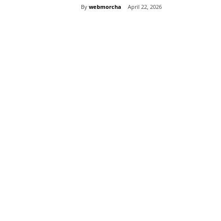
By
webmorcha
April 22, 2026
Share