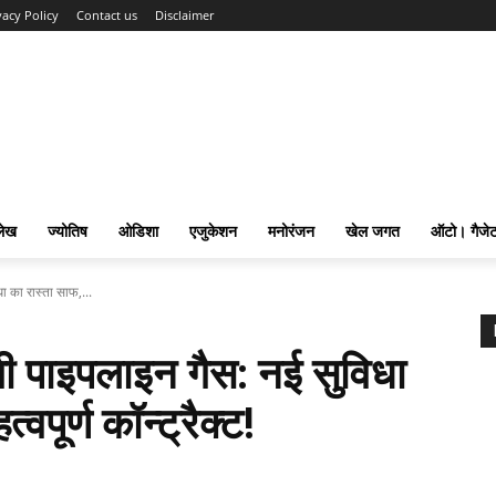
vacy Policy
Contact us
Disclaimer
लेख
ज्योतिष
ओडिशा
एजुकेशन
मनोरंजन
खेल जगत
ऑटो। गैजे
धा का रास्ता साफ,...
चेगी पाइपलाइन गैस: नई सुविधा
वपूर्ण कॉन्ट्रैक्ट!