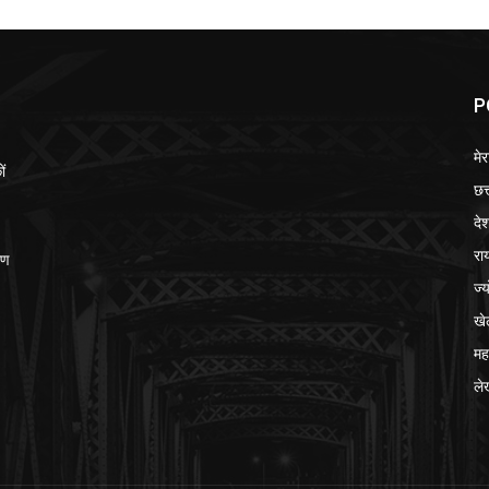
P
मेर
ों
छत
दे
रा
ीण
ज्
खे
मह
ले