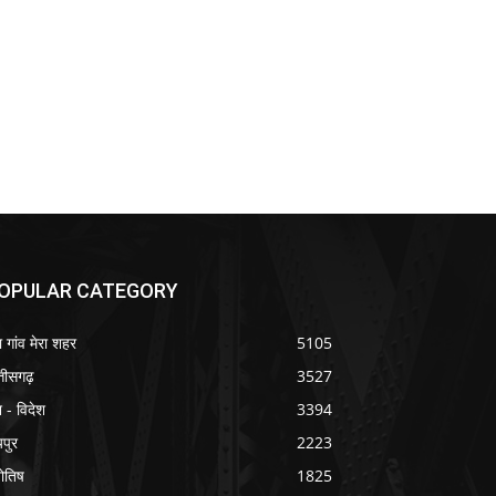
OPULAR CATEGORY
ा गांव मेरा शहर
5105
्तीसगढ़
3527
श - विदेश
3394
यपुर
2223
योतिष
1825