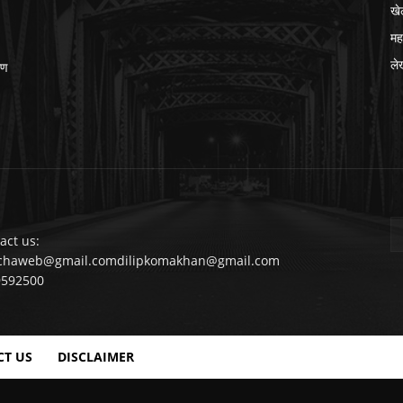
खे
मह
ले
ीण
act us:
chaweb@gmail.comdilipkomakhan@gmail.com
9592500
CT US
DISCLAIMER