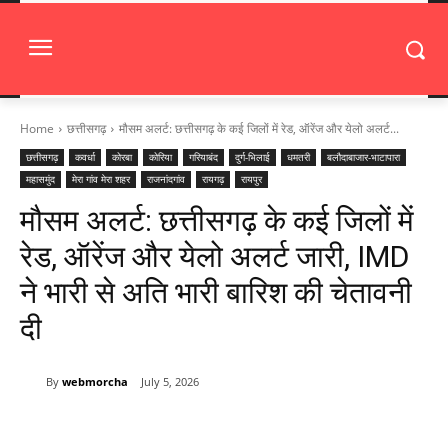
Home
छत्तीसगढ़
मौसम अलर्ट: छत्तीसगढ़ के कई जिलों में रेड, ऑरेंज और येलो अलर्ट...
छत्तीसगढ़
कवर्धा
कोरबा
कोरिया
गरियाबंद
दुर्ग-भिलाई
धमतरी
बलौदाबाजार-भाटापारा
महासमुंद
मेरा गांव मेरा शहर
राजनांदगांव
रायगढ़
रायपुर
मौसम अलर्ट: छत्तीसगढ़ के कई जिलों में
रेड, ऑरेंज और येलो अलर्ट जारी, IMD
ने भारी से अति भारी बारिश की चेतावनी
दी
By
webmorcha
July 5, 2026