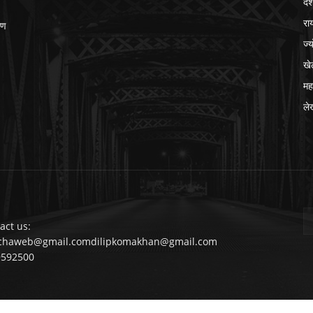
दे
रा
ीण
ज्
खे
मह
ले
act us:
chaweb@gmail.comdilipkomakhan@gmail.com
9592500