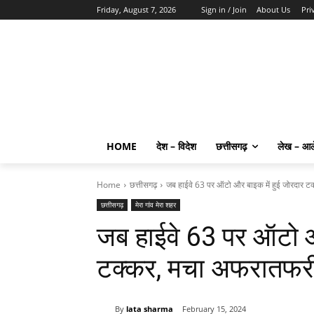
Friday, August 7, 2026
Sign in / Join
About Us
Pri
HOME
देश – विदेश
छत्तीसगढ़
लेख – आ
Home
छत्तीसगढ़
जब हाईवे 63 पर ऑटो और बाइक में हुई जोरदार टक्
छत्तीसगढ़
मेरा गांव मेरा शहर
जब हाईवे 63 पर ऑटो औ
टक्कर, मचा अफरातफर
By
lata sharma
February 15, 2024