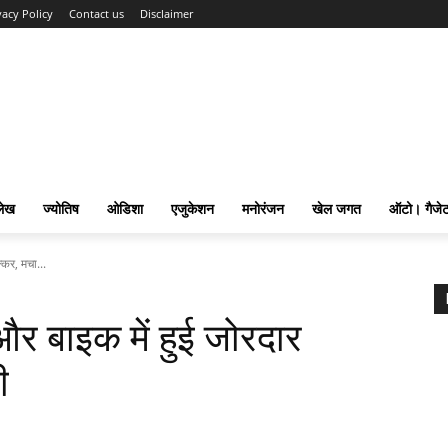
vacy Policy
Contact us
Disclaimer
लेख
ज्योतिष
ओडिशा
एजुकेशन
मनोरंजन
खेल जगत
ऑटो। गैजे
कर, मचा...
र बाइक में हुई जोरदार
ी