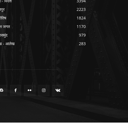
श - विदेश
3394
यपुर
2223
योतिष
1824
ल जगत
1170
ासमुंद
979
ख - आलेख
283