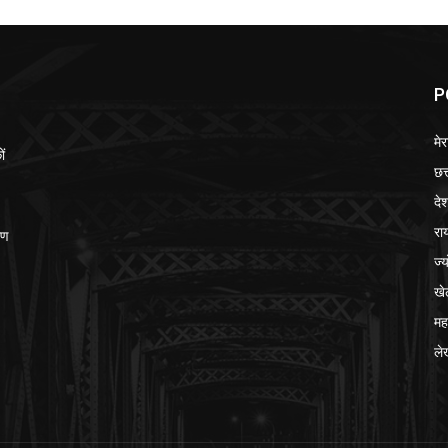
P
मेर
ों
छत
दे
रा
ीण
ज्
खे
मह
ले