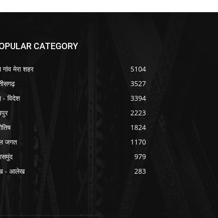
OPULAR CATEGORY
ा गांव मेरा शहर
5104
्तीसगढ़
3527
श - विदेश
3394
यपुर
2223
योतिष
1824
ल जगत
1170
ासमुंद
979
ख - आलेख
283