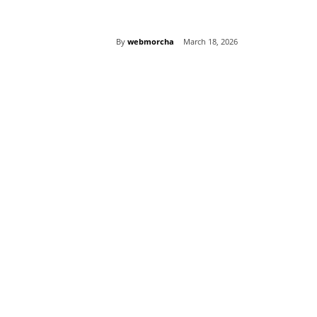
By
webmorcha
March 18, 2026
Share