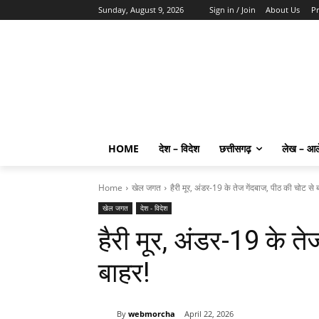
Sunday, August 9, 2026
Sign in / Join
About Us
Pr
HOME
देश – विदेश
छत्तीसगढ़
लेख – आ
Home
खेल जगत
हैरी मूर, अंडर-19 के तेज गेंदबाज, पीठ की चोट से 
खेल जगत
देश - विदेश
हैरी मूर, अंडर-19 के ते
बाहर!
By
webmorcha
April 22, 2026