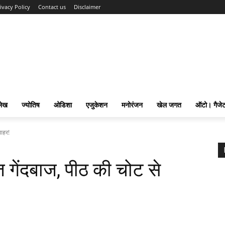
ivacy Policy
Contact us
Disclaimer
लेख
ज्योतिष
ओडिशा
एजुकेशन
मनोरंजन
खेल जगत
ऑटो। गैजे
बाहर!
ज गेंदबाज, पीठ की चोट से