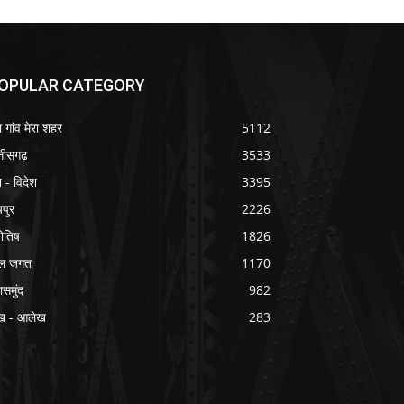
OPULAR CATEGORY
ा गांव मेरा शहर
5112
्तीसगढ़
3533
श - विदेश
3395
यपुर
2226
योतिष
1826
ल जगत
1170
ासमुंद
982
ख - आलेख
283