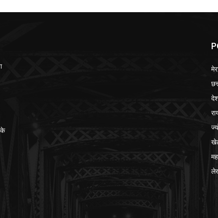
P
ा
मेर
छत
दे
रा
ज्
के
खे
मह
ले