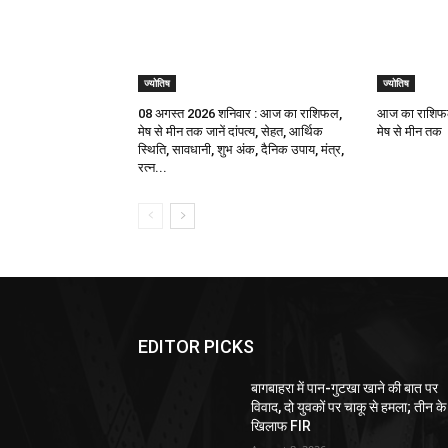
ज्योतिष
ज्योतिष
08 अगस्त 2026 शनिवार : आज का राशिफल,
आज का राशिफल
मेष से मीन तक जानें दांपत्य, सेहत, आर्थिक
मेष से मीन तक
स्थिति, सावधानी, शुभ अंक, दैनिक उपाय, मंत्र,
रत्न...
EDITOR PICKS
बागबाहरा में पान-गुटखा खाने की बात पर
विवाद, दो युवकों पर चाकू से हमला; तीन के
खिलाफ FIR