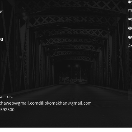
दे
रा
का
ज्
खे
मह
700
ले
act us:
chaweb@gmail.comdilipkomakhan@gmail.com
9592500