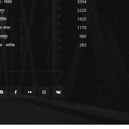
श - विदेश
3394
यपुर
2225
योतिष
1825
ल जगत
1170
ासमुंद
980
ख - आलेख
283