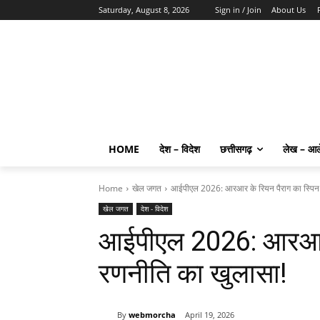
Saturday, August 8, 2026
Sign in / Join
About Us
HOME
देश – विदेश
छत्तीसगढ़
लेख – आ
Home
खेल जगत
आईपीएल 2026: आरआर के रियन पैराग का स्पिन 
खेल जगत
देश - विदेश
आईपीएल 2026: आरआर क
रणनीति का खुलासा!
By
webmorcha
April 19, 2026