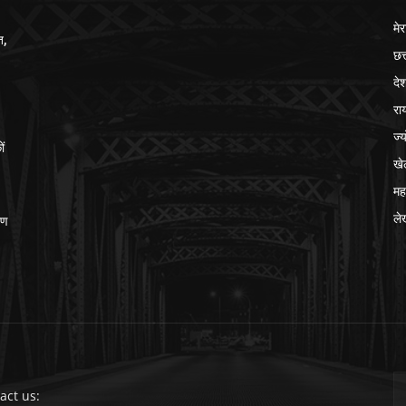
मेर
त,
छत
दे
रा
ज्
ों
खे
मह
ले
ीण
act us: