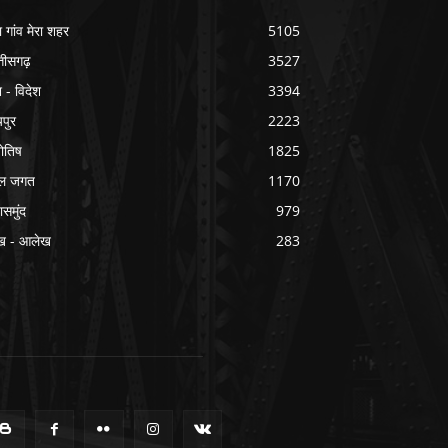
ा गांव मेरा शहर
5105
्तीसगढ़
3527
श - विदेश
3394
यपुर
2223
योतिष
1825
ल जगत
1170
ासमुंद
979
ख - आलेख
283