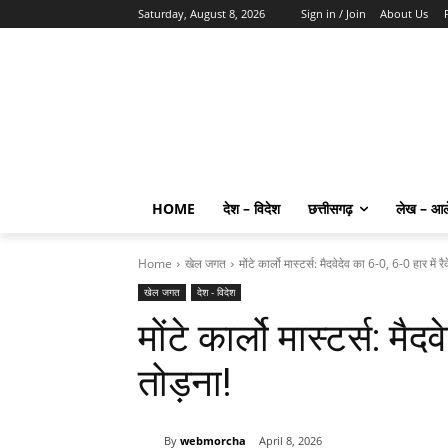
Saturday, August 8, 2026
Sign in / Join
About Us
HOME
देश – विदेश
छत्तीसगढ़
लेख – आ
Home
खेल जगत
मोंटे कार्लो मास्टर्स: मैदवेदेव का 6-0, 6-0 हार में र
खेल जगत
देश - विदेश
मोंटे कार्लो मास्टर्स: मै
तोड़ना!
By
webmorcha
April 8, 2026