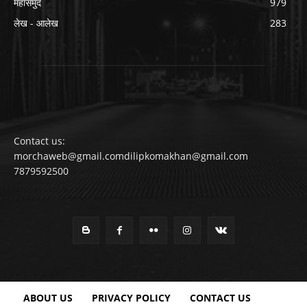
महासमुंद
979
लेख - आलेख
283
Contact us:
morchaweb@gmail.comdilipkomakhan@gmail.com
7879592500
ABOUT US
PRIVACY POLICY
CONTACT US