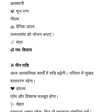
आसमानी
💎 शुभ रत्न
नीलम
🙏 दैनिक उपाय
जरूरतमंद को भोजन कराएं।
📿 मंत्र
ॐ नमः शिवाय
♓ मीन राशि
आज आध्यात्मिक कार्यों में रुचि बढ़ेगी। परिवार में सुखद
वातावरण रहेगा।
❤️ दांपत्य
प्रेम और विश्वास मजबूत होगा।
🩺 सेहत
स्वास्थ्य अच्छा रहेगा, फिर भी खानपान संतुलित रखें।