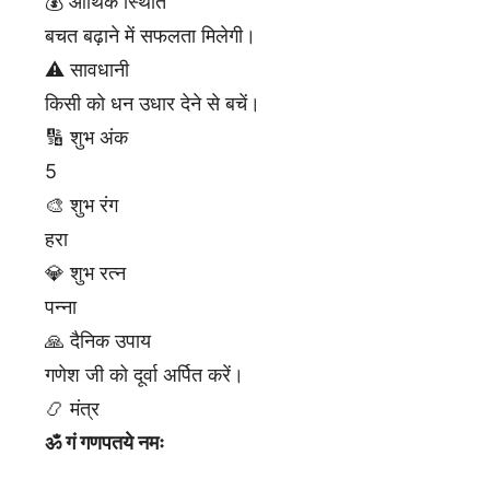
💰 आर्थिक स्थिति
बचत बढ़ाने में सफलता मिलेगी।
⚠️ सावधानी
किसी को धन उधार देने से बचें।
🔢 शुभ अंक
5
🎨 शुभ रंग
हरा
💎 शुभ रत्न
पन्ना
🙏 दैनिक उपाय
गणेश जी को दूर्वा अर्पित करें।
📿 मंत्र
ॐ गं गणपतये नमः