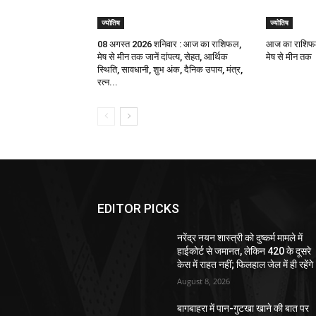
ज्योतिष
ज्योतिष
08 अगस्त 2026 शनिवार : आज का राशिफल,
आज का राशिफल
मेष से मीन तक जानें दांपत्य, सेहत, आर्थिक
मेष से मीन तक
स्थिति, सावधानी, शुभ अंक, दैनिक उपाय, मंत्र,
रत्न...
EDITOR PICKS
नरेंद्र नयन शास्त्री को दुष्कर्म मामले में
हाईकोर्ट से जमानत, लेकिन 420 के दूसरे
केस में राहत नहीं; फिलहाल जेल में ही रहेंगे
August 8, 2026
बागबाहरा में पान-गुटखा खाने की बात पर