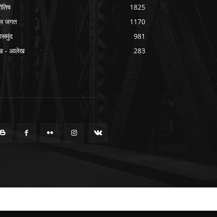
योतिष
1825
ल जगत
1170
ासमुंद
981
ख - आलेख
283