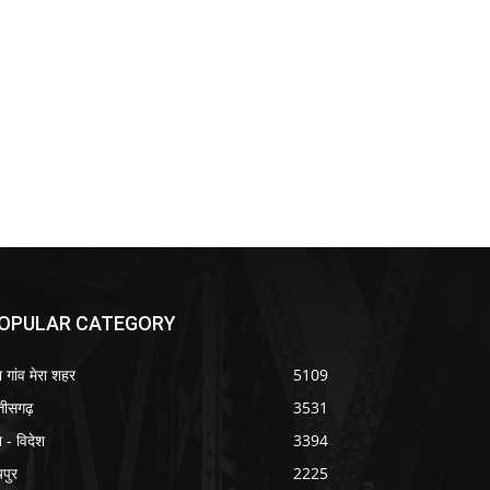
OPULAR CATEGORY
ा गांव मेरा शहर
5109
्तीसगढ़
3531
श - विदेश
3394
यपुर
2225