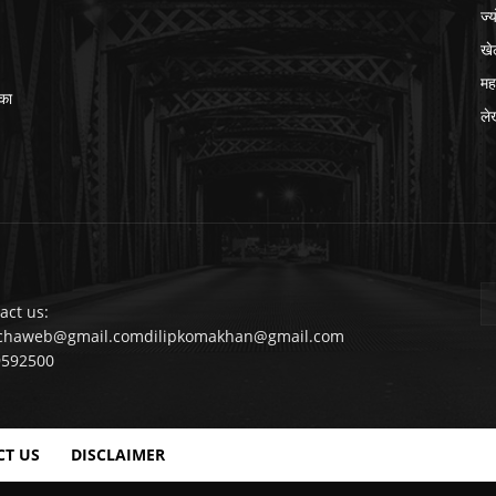
ज्
खे
मह
का
ले
act us:
chaweb@gmail.comdilipkomakhan@gmail.com
9592500
CT US
DISCLAIMER