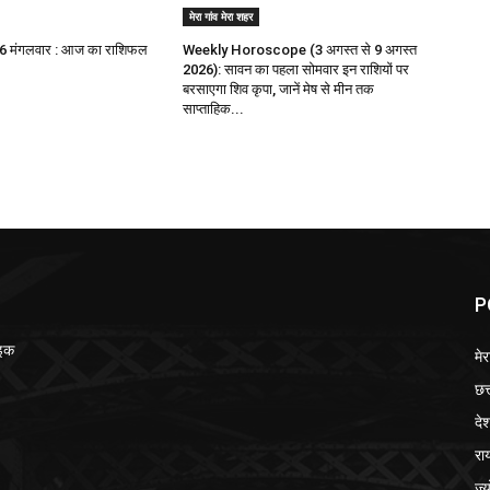
मेरा गांव मेरा शहर
6 मंगलवार : आज का राशिफल
Weekly Horoscope (3 अगस्त से 9 अगस्त
2026): सावन का पहला सोमवार इन राशियों पर
बरसाएगा शिव कृपा, जानें मेष से मीन तक
साप्ताहिक...
P
ाइक
मेर
छत
दे
रा
ज्