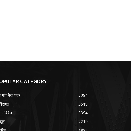
OPULAR CATEGORY
ा गांव मेरा शहर
5094
्तीसगढ़
3519
श - विदेश
3394
यपुर
2219
योतिष
1822