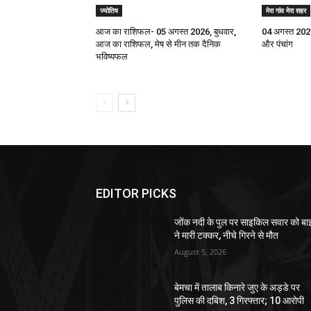
ज्योतिष
मेरा गांव मेरा शहर
आज का राशिफल- 05 अगस्त 2026, बुधवार,
04 अगस्त 202
आज का राशिफल, मेष से मीन तक दैनिक
और पंचांग
भविष्यफल
EDITOR PICKS
जोंक नदी के पुल पर साइकिल सवार को ब
ने मारी टक्कर, नीचे गिरने से मौत
August 5, 2026
बेमचा में तालाब किनारे जुए के अड्डे पर
पुलिस की दबिश, 3 गिरफ्तार; 10 आरोपी