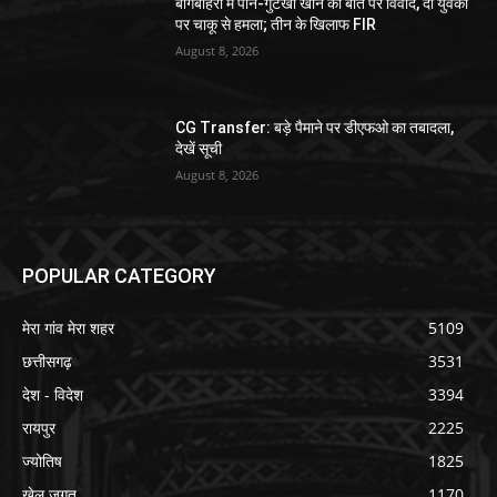
बागबाहरा में पान-गुटखा खाने की बात पर विवाद, दो युवकों
पर चाकू से हमला; तीन के खिलाफ FIR
August 8, 2026
CG Transfer: बड़े पैमाने पर डीएफओ का तबादला,
देखें सूची
August 8, 2026
POPULAR CATEGORY
मेरा गांव मेरा शहर
5109
छत्तीसगढ़
3531
देश - विदेश
3394
रायपुर
2225
ज्योतिष
1825
खेल जगत
1170