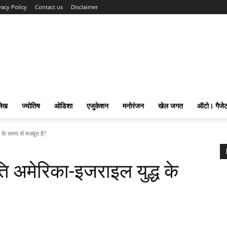
vacy Policy
Contact us
Disclaimer
लेख
ज्योतिष
ओडिशा
एजुकेशन
मनोरंजन
खेल जगत
ऑटो। गैजे
ध के समय से मजबूत है?
िति अमेरिका-इजराइल युद्ध के