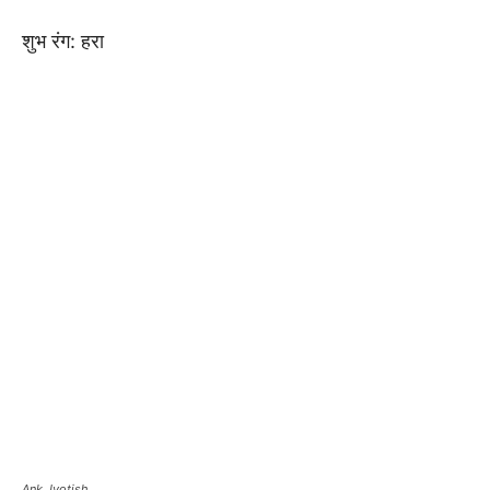
शुभ रंग: हरा
Ank Jyotish