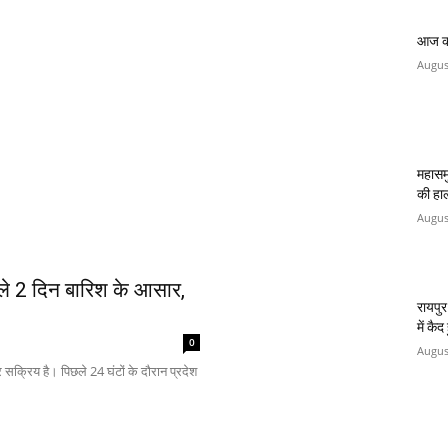
आज का
Augus
महासमु
की हा
Augus
े 2 दिन बारिश के आसार,
रायपुर
में कै
0
Augus
्रिय है। पिछले 24 घंटों के दौरान प्रदेश