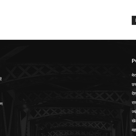
P
मेर
ों
छत
दे
रा
ीण
ज्
खे
मह