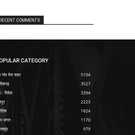
RECENT COMMENTS
OPULAR CATEGORY
ा गांव मेरा शहर
5104
्तीसगढ़
3527
श - विदेश
3394
यपुर
2223
योतिष
1824
ल जगत
1170
ासमुंद
979