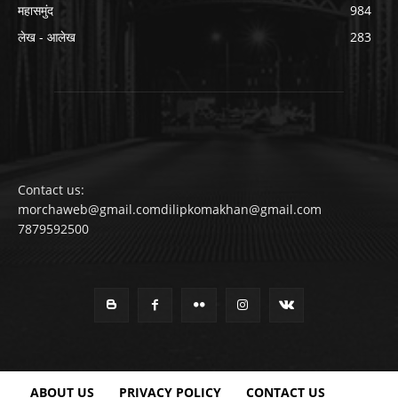
महासमुंद
984
लेख - आलेख
283
Contact us:
morchaweb@gmail.comdilipkomakhan@gmail.com
7879592500
ABOUT US
PRIVACY POLICY
CONTACT US