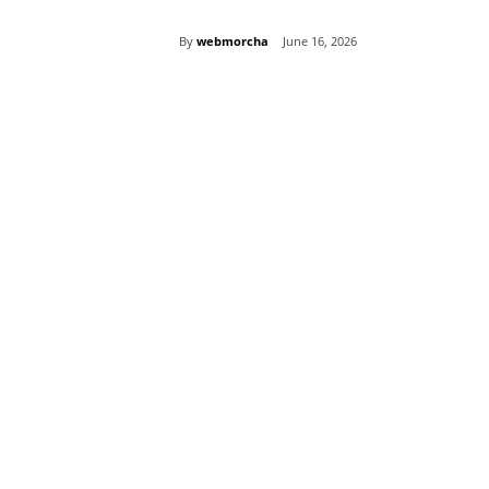
By
webmorcha
June 16, 2026
Share