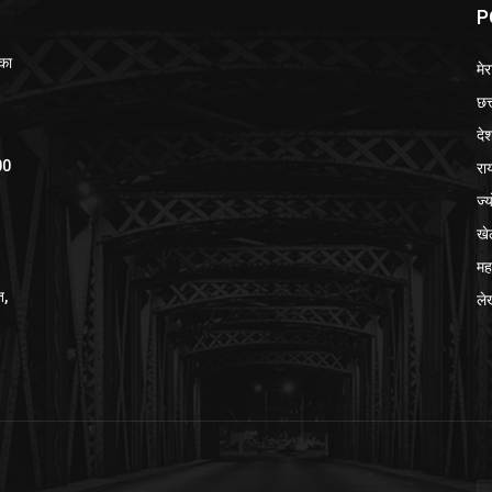
P
का
मेर
छत
दे
रा
700
ज्
खे
मह
त,
ले