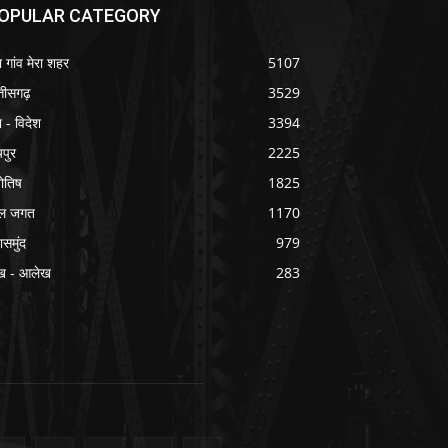
OPULAR CATEGORY
ा गांव मेरा शहर
5107
्तीसगढ़
3529
श - विदेश
3394
यपुर
2225
योतिष
1825
ल जगत
1170
ासमुंद
979
ख - आलेख
283