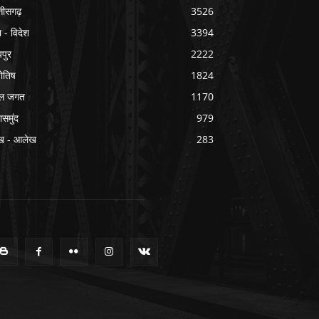
्तीसगढ़
3526
श - विदेश
3394
यपुर
2222
योतिष
1824
ल जगत
1170
ासमुंद
979
ख - आलेख
283