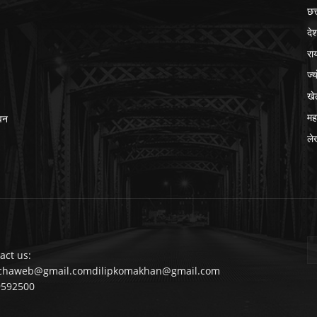
छत
दे
रा
ज्
खे
मह
ेवन
ले
act us:
chaweb@gmail.comdilipkomakhan@gmail.com
9592500