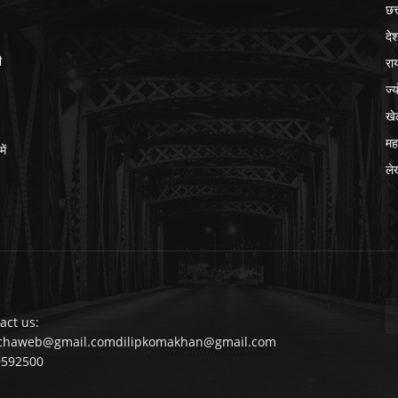
छत
दे
रा
ी
ज्
खे
मह
ें
ले
act us:
chaweb@gmail.comdilipkomakhan@gmail.com
9592500