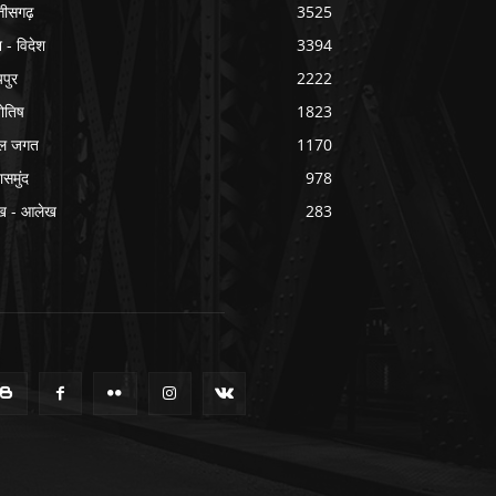
्तीसगढ़
3525
श - विदेश
3394
यपुर
2222
योतिष
1823
ल जगत
1170
ासमुंद
978
ख - आलेख
283