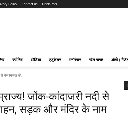
ivacy Policy
Contact us
Disclaimer
लेख
ज्योतिष
ओडिशा
एजुकेशन
मनोरंजन
खेल जगत
ऑटो। गैजे
 से रोज निकल रहे...
्राज्य! जोंक-कांदाजरी नदी से
वाहन, सड़क और मंदिर के नाम