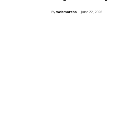
By
webmorcha
June 22, 2026
Share