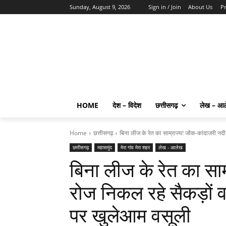
Sunday, August 9, 2026
Sign in / Join
About Us
Pr
HOME
देश – विदेश
छत्तीसगढ़
लेख – आ
Home
छत्तीसगढ़
बिना लीज के रेत का साम्राज्य! जोंक-कांदाजरी नदी
छत्तीसगढ़
महासमुंद
मेरा गांव मेरा शहर
लेख - आलेख
बिना लीज के रेत का साम
रोज निकल रहे सैकड़ों 
पर खुलेआम वसूली