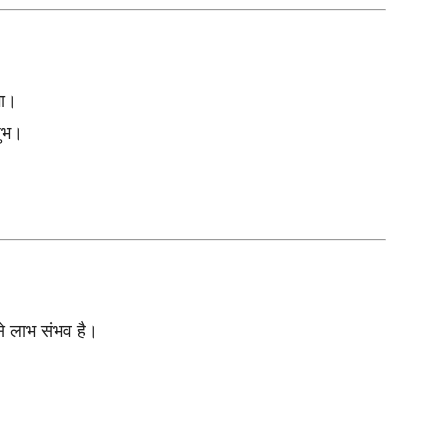
गा।
शुभ।
े लाभ संभव है।