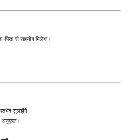
ा-पिता से सहयोग मिलेगा।
तभेद सुलझेंगे।
न अनुकूल।