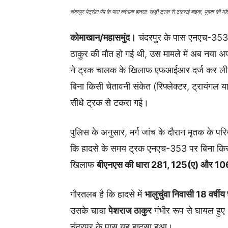
चंदरपुर पेट्रोल पंप के पास दर्दनाक हादसा: खड़ी ट्रक से टकराई बाइक, युवक की मौ
कोमाखान/महासमुंद।
चंदरपुर के पास एनएच-353 प
ठाकुर की मौत हो गई थी, उस मामले में अब नया अपड
ने ट्रक चालक के खिलाफ एफआईआर दर्ज कर ली है
बिना किसी चेतावनी संकेत (रिफ्लेक्टर, ट्रायंगल 
सीधे ट्रक से टकरा गई।
पुलिस के अनुसार, मर्ग जांच के दौरान मृतक के परि
कि हादसे के समय ट्रक एनएच-353 पर बिना किसी
खिलाफ
बीएनएस की धारा 281, 125(ए) और 10
गौरतलब है कि हादसे में
भालुचुंवा निवासी 18 वर्षी
उसके चाचा
पेशराज ठाकुर
गंभीर रूप से घायल हुए
चंदरपुर के पास यह हादसा हुआ।