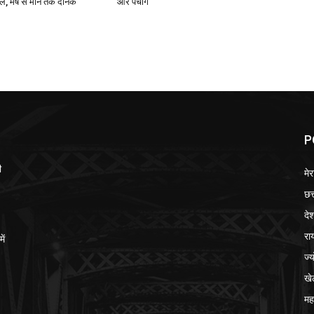
 मेष से मीन तक दैनिक
और पंचांग
P
ी
मेर
छत
दे
रा
ें
ज्
खे
मह