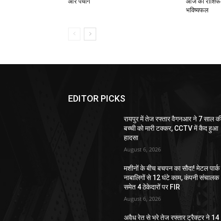
और पंचांग
आज का राशिफल,
भविष्यफल
EDITOR PICKS
रायपुर में तेज रफ्तार वैगनआर ने 7 साल क
बच्ची को मारी टक्कर, CCTV में कैद हुआ
हादसा
August 6, 2026
मशीनों के बीच बचपन का सौदा! मेटल पार्क म
नाबालिगों से 12 घंटे काम, कंपनी संचालक
समेत 4 ठेकेदारों पर FIR
August 6, 2026
अवैध रेत से भरे तेज रफ्तार ट्रैक्टर ने 14