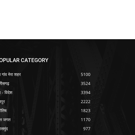
OPULAR CATEGORY
ा गांव मेरा शहर
5100
्तीसगढ़
3524
श - विदेश
3394
यपुर
2222
योतिष
1823
ल जगत
1170
ासमुंद
977