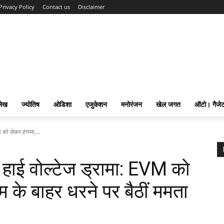
Privacy Policy
Contact us
Disclaimer
लेख
ज्योतिष
ओडिशा
एजुकेशन
मनोरंजन
खेल जगत
ऑटो। गैजे
M को लेकर हंगामा,...
ले हाई वोल्टेज ड्रामा: EVM को
रूम के बाहर धरने पर बैठीं ममता