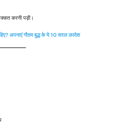
 मशक्कत करनी पड़ी।
 चाहिए? अपनाएं गौतम बुद्ध के ये 10 सरल उपदेश
प