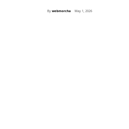
By
webmorcha
May 1, 2026
Share