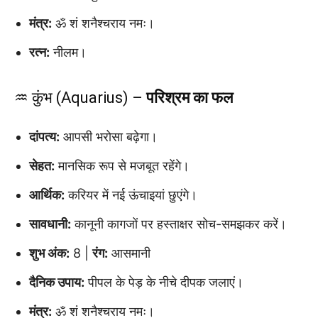
मंत्र:
ॐ शं शनैश्चराय नमः।
रत्न:
नीलम।
♒ कुंभ (Aquarius) –
परिश्रम का फल
दांपत्य:
आपसी भरोसा बढ़ेगा।
सेहत:
मानसिक रूप से मजबूत रहेंगे।
आर्थिक:
करियर में नई ऊंचाइयां छुएंगे।
सावधानी:
कानूनी कागजों पर हस्ताक्षर सोच-समझकर करें।
शुभ अंक:
8 |
रंग:
आसमानी
दैनिक उपाय:
पीपल के पेड़ के नीचे दीपक जलाएं।
मंत्र:
ॐ शं शनैश्चराय नमः।