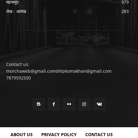
महासमुंद
979
लेख - आलेख
283
Contact us:
morchaweb@gmail.comdilipkomakhan@gmail.com
7879592500
ABOUT US
PRIVACY POLICY
CONTACT US