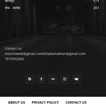
महासमुंद
979
लेख - आलेख
283
Contact us:
morchaweb@gmail.comdilipkomakhan@gmail.com
7879592500
ABOUT US
PRIVACY POLICY
CONTACT US