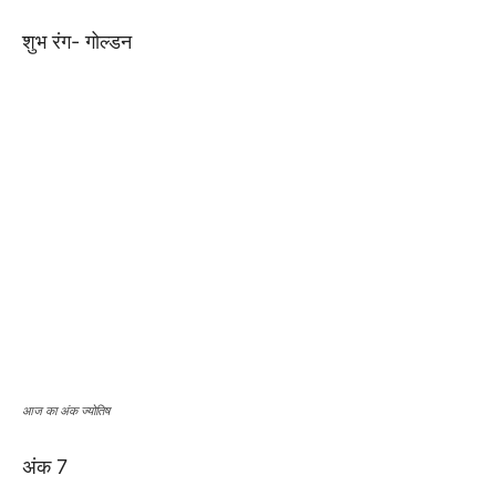
शुभ रंग- गोल्डन
आज का अंक ज्योतिष
अंक 7