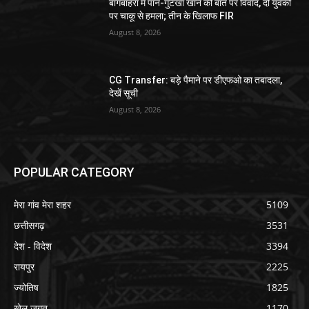
बागबाहरा में पान-गुटखा खाने की बात पर विवाद, दो युवकों
पर चाकू से हमला; तीन के खिलाफ FIR
August 8, 2026
CG Transfer: बड़े पैमाने पर डीएफओ का तबादला,
देखें सूची
August 8, 2026
POPULAR CATEGORY
मेरा गांव मेरा शहर
5109
छत्तीसगढ़
3531
देश - विदेश
3394
रायपुर
2225
ज्योतिष
1825
खेल जगत
1170