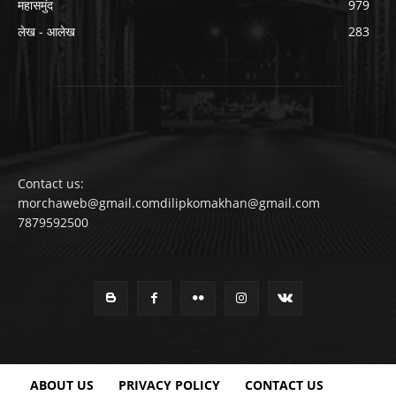
महासमुंद
979
लेख - आलेख
283
Contact us:
morchaweb@gmail.comdilipkomakhan@gmail.com
7879592500
ABOUT US
PRIVACY POLICY
CONTACT US