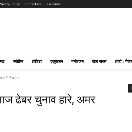
Privacy Policy
Contact us
Disclaimer
लेख
ज्योतिष
ओडिशा
एजुकेशन
मनोरंजन
खेल जगत
ऑटो। गैजे
िदवानी ने हराया
जाज ढेबर चुनाव हारे, अमर