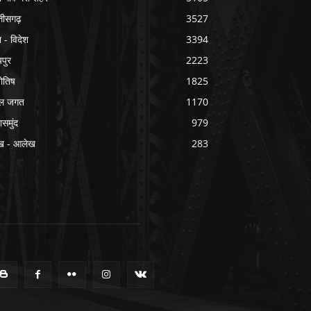
्तीसगढ़
3527
श - विदेश
3394
यपुर
2223
योतिष
1825
ल जगत
1170
ासमुंद
979
ख - आलेख
283