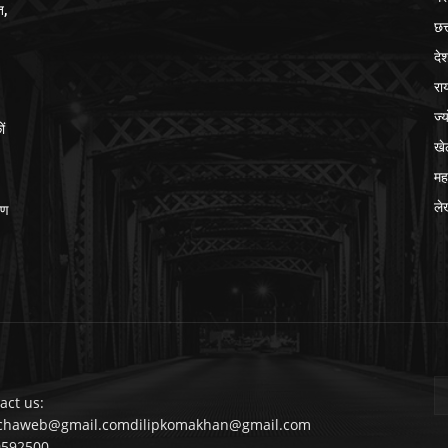
त,
छत
दे
रा
ज्
ों
खे
मह
ले
ीण
act us:
chaweb@gmail.comdilipkomakhan@gmail.com
9592500