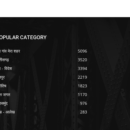
OPULAR CATEGORY
ा गांव मेरा शहर
5096
्तीसगढ़
3520
श - विदेश
3394
यपुर
2219
योतिष
1823
ल जगत
1170
ासमुंद
976
ख - आलेख
283