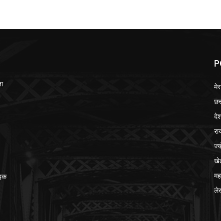
P
जा
मेर
छत
दे
रा
ज्
खे
मह
ाइक
ले