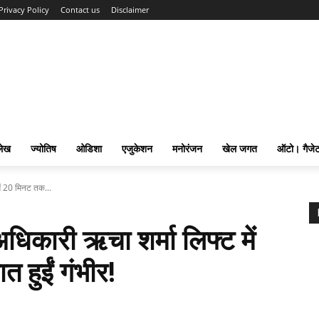
Privacy Policy
Contact us
Disclaimer
लेख
ज्योतिष
ओडिशा
एजुकेशन
मनोरंजन
खेल जगत
ऑटो। गैजे
में 20 मिनट तक...
अधिकारी ऋचा शर्मा लिफ्ट में
 हुईं गंभीर!