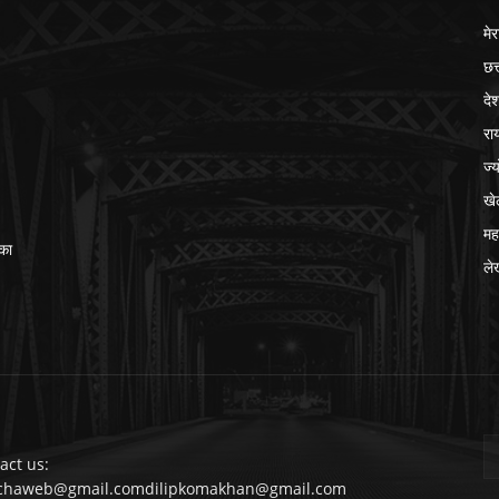
मेर
छत
दे
रा
ज्
खे
मह
का
ले
act us:
chaweb@gmail.comdilipkomakhan@gmail.com