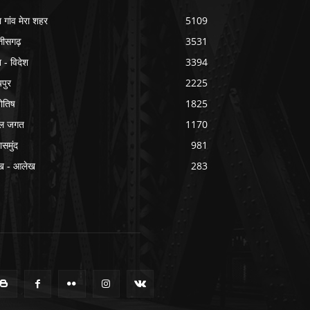
ा गांव मेरा शहर
5109
्तीसगढ़
3531
श - विदेश
3394
यपुर
2225
योतिष
1825
ल जगत
1170
ासमुंद
981
ख - आलेख
283