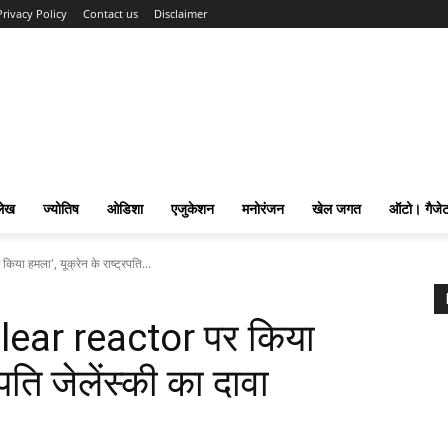
Privacy Policy
Contact us
Disclaimer
लेख
ज्योतिष
ओडिशा
एजुकेशन
मनोरंजन
खेल जगत
ऑटो। गैजे
किया हमला', यूक्रेन के राष्ट्रपति...
nuclear reactor पर किया
रपति जेलेंस्की का दावा