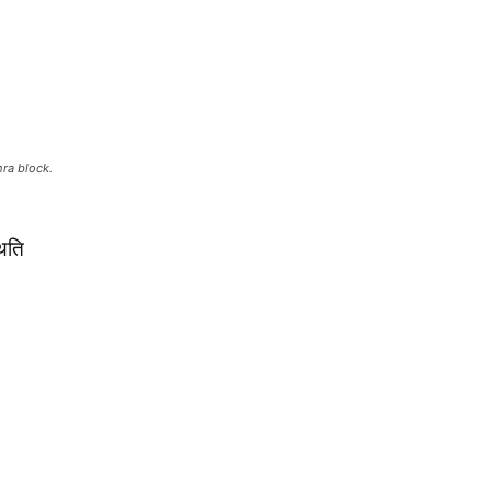
hra block.
थिति